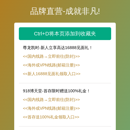
品牌直营-成就非凡!
Ctrl+D将本页添加到收藏夹
尊龙凯时-新人立享高达16888见面礼！
<<国内线路→立即前往(防封)>>
<<海外或VPN线路(邮箱注册)>>
<<新人16888见面礼领取入口>>
918博天堂-首存限时赠送100%礼金！
<<国内线路→立即前往(防封)>>
<<海外或VPN线路(邮箱注册)>>
<<首存送100%礼金领取入口>>